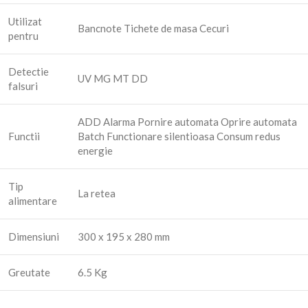
Utilizat
Bancnote Tichete de masa Cecuri
pentru
Detectie
UV MG MT DD
falsuri
ADD Alarma Pornire automata Oprire automata
Functii
Batch Functionare silentioasa Consum redus
energie
Tip
La retea
alimentare
Dimensiuni
300 x 195 x 280 mm
Greutate
6.5 Kg