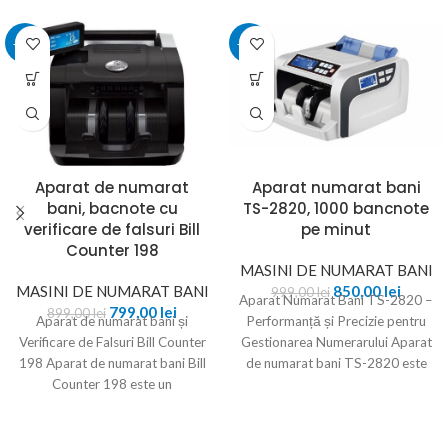
-11%
-15%
Aparat de numarat
Aparat numarat bani
bani, bacnote cu
TS-2820, 1000 bancnote
verificare de falsuri Bill
pe minut
Counter 198
MASINI DE NUMARAT BANI
MASINI DE NUMARAT BANI
850,00
lei
999,00
lei
Aparat Numarat Bani TS-2820 –
799,00
lei
899,00
lei
Aparat de numarat bani și
Performanță și Precizie pentru
Verificare de Falsuri Bill Counter
Gestionarea Numerarului Aparat
198 Aparat de numarat bani Bill
de numarat bani TS-2820 este
Counter 198 este un
un dispozitiv fiabil