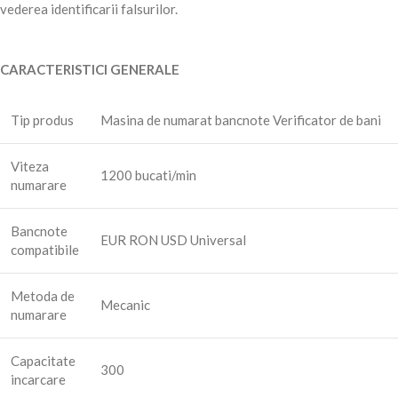
vederea identificarii falsurilor.
CARACTERISTICI GENERALE
Tip produs
Masina de numarat bancnote Verificator de bani
Viteza
1200 bucati/min
numarare
Bancnote
EUR RON USD Universal
compatibile
Metoda de
Mecanic
numarare
Capacitate
300
incarcare