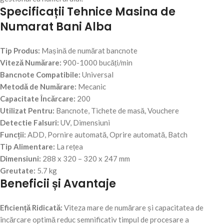
Specificații Tehnice Masina de
Numarat Bani Alba
Tip Produs:
Mașină de numărat bancnote
Viteză Numărare:
900-1000 bucăți/min
Bancnote Compatibile:
Universal
Metodă de Numărare:
Mecanic
Capacitate Încărcare:
200
Utilizat Pentru:
Bancnote, Tichete de masă, Vouchere
Detectie Falsuri:
UV, Dimensiuni
Funcții:
ADD, Pornire automată, Oprire automată, Batch
Tip Alimentare:
La rețea
Dimensiuni:
288 x 320 – 320 x 247 mm
Greutate:
5.7 kg
Beneficii și Avantaje
Eficiență Ridicată:
Viteza mare de numărare și capacitatea de
încărcare optimă reduc semnificativ timpul de procesare a