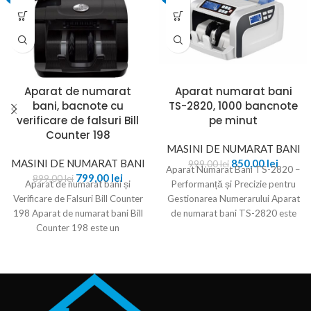
Aparat de numarat
Aparat numarat bani
bani, bacnote cu
TS-2820, 1000 bancnote
verificare de falsuri Bill
pe minut
Counter 198
MASINI DE NUMARAT BANI
MASINI DE NUMARAT BANI
850,00
lei
999,00
lei
Aparat Numarat Bani TS-2820 –
799,00
lei
899,00
lei
Aparat de numarat bani și
Performanță și Precizie pentru
Verificare de Falsuri Bill Counter
Gestionarea Numerarului Aparat
198 Aparat de numarat bani Bill
de numarat bani TS-2820 este
Counter 198 este un
un dispozitiv fiabil