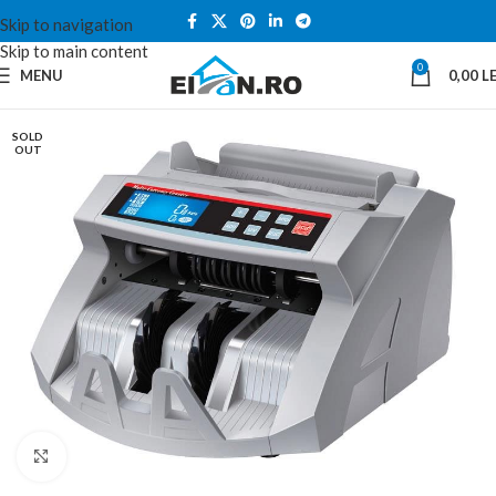
Skip to navigation
Skip to main content
0
MENU
0,00
LE
SOLD
OUT
Click to enlarge