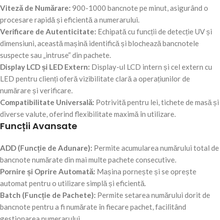
Viteză de Numărare:
900-1000 bancnote pe minut, asigurând o
procesare rapidă și eficientă a numerarului.
Verificare de Autenticitate:
Echipată cu funcții de detecție UV și
dimensiuni, această mașină identifică și blochează bancnotele
suspecte sau „intruse” din pachete.
Display LCD și LED Extern:
Display-ul LCD intern și cel extern cu
LED pentru clienți oferă vizibilitate clară a operațiunilor de
numărare și verificare.
Compatibilitate Universală:
Potrivită pentru lei, tichete de masă și
diverse valute, oferind flexibilitate maximă în utilizare.
Funcții Avansate
ADD (Funcție de Adunare):
Permite acumularea numărului total de
bancnote numărate din mai multe pachete consecutive.
Pornire și Oprire Automată:
Mașina pornește și se oprește
automat pentru o utilizare simplă și eficientă.
Batch (Funcție de Pachete):
Permite setarea numărului dorit de
bancnote pentru a fi numărate în fiecare pachet, facilitând
gestionarea numerarului.