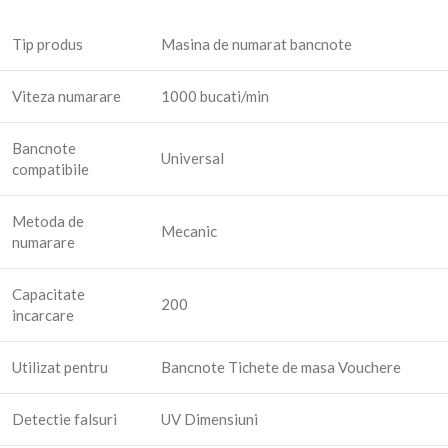
Tip produs
Masina de numarat bancnote
Viteza numarare
1000 bucati/min
Bancnote
Universal
compatibile
Metoda de
Mecanic
numarare
Capacitate
200
incarcare
Utilizat pentru
Bancnote Tichete de masa Vouchere
Detectie falsuri
UV Dimensiuni