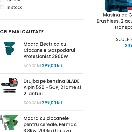
In stock
Masina de G
Brushless, 2 a
transpo
CELE MAI CAUTATE
SCULE 
Moara Electrica cu
34
Ciocănele Gospodarul
Profesionist 3900W
399,00
lei
600,00
lei
Drujba pe benzina BLADE
Alpin 520 - 5CP, 2 lame si
2 lanturi
399,00
lei
500,00
lei
Moara cu ciocanele
pentru cereale, Fermax,
3.8Kw, 200kg/h, cuva