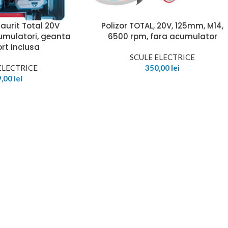
aurit Total 20V
Polizor TOTAL, 20V, 125mm, M14,
cumulatori, geanta
6500 rpm, fara acumulator
rt inclusa
SCULE ELECTRICE
ELECTRICE
350,00
lei
9,00
lei