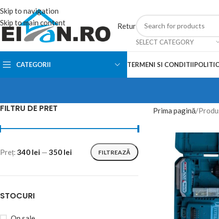
Skip to navigation
Skip to main content
Retur
SELECT CATEGORY
CATEGORII
TERMENI SI CONDITII
POLITIC
FILTRU DE PRET
Prima pagină
Produ
Preț:
340 lei
—
350 lei
FILTREAZĂ
STOCURI
On sale