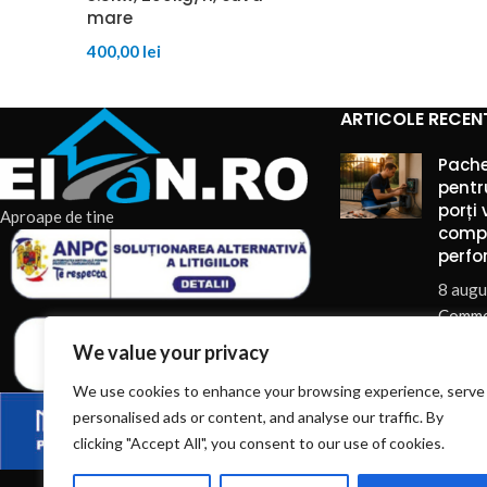
mare
400,00
lei
ARTICOLE RECEN
Pache
pentr
porți 
Aproape de tine
comp
perfo
8 augu
Comme
We value your privacy
Ghid 
We use cookies to enhance your browsing experience, serve
pompe
personalised ads or content, and analyse our traffic. By
trata
din fe
clicking "Accept All", you consent to our use of cookies.
mater