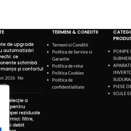
TE
TERMENI & CONDITII
CATEGO
PRODU
te de upgrade
Termeni si Conditii
u automatizări
POMPE 
Politica de Service si
vechi: ce
SUBMER
Garantie
onente schimbă
APARATE
Politica de retur
rmanța și confortul
INVERT
Politica Cookies
st 2026
No
SUDURA
Politica de
nts
PIESE 
confidentialitate
SCULE E
de selecție a
lor pentru
rea apei reziduale
rme mici: filtre,
ial și debit