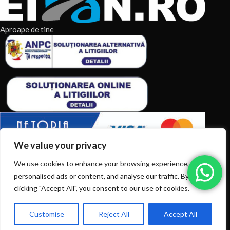
Aproape de tine
We value your privacy
ARTICOLE RECENTE
We use cookies to enhance your browsing experience, serve
personalised ads or content, and analyse our traffic. By
TERMENI & CONDITII
clicking "Accept All", you consent to our use of cookies.
CATEGORII DE PRODUSE
Customise
Reject All
Accept All
0
Ai intrebări? Sună la: +40720366616
CATEGORII DE PRODUSE
Shop
Filters
Wishlist
Cart
My account