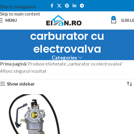
Skip to navigation
Skip to main content
0
MENU
0,00
LE
carburator cu
electrovalva
Categories
Prima pagină
Produse etichetate „carburator cu electrovalva”
Afișez singurul rezultat
Show sidebar