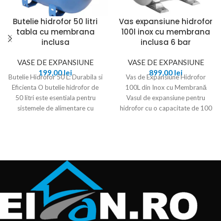
Butelie hidrofor 50 litri
Vas expansiune hidrofor
tabla cu membrana
100l inox cu membrana
inclusa
inclusa 6 bar
VASE DE EXPANSIUNE
VASE DE EXPANSIUNE
199,00
lei
899,00
lei
Butelie Hidrofor 50 L: Durabila si
Vas de Expansiune Hidrofor
Eficienta O butelie hidrofor de
100L din Inox cu Membrană
50 litri este esentiala pentru
Vasul de expansiune pentru
sistemele de alimentare cu
hidrofor cu o capacitate de 100
litri