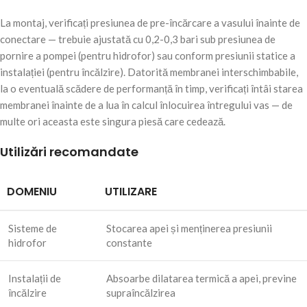
La montaj, verificați presiunea de pre-încărcare a vasului înainte de
conectare — trebuie ajustată cu 0,2-0,3 bari sub presiunea de
pornire a pompei (pentru hidrofor) sau conform presiunii statice a
instalației (pentru încălzire). Datorită membranei interschimbabile,
la o eventuală scădere de performanță în timp, verificați întâi starea
membranei înainte de a lua în calcul înlocuirea întregului vas — de
multe ori aceasta este singura piesă care cedează.
Utilizări recomandate
DOMENIU
UTILIZARE
Sisteme de
Stocarea apei și menținerea presiunii
hidrofor
constante
Instalații de
Absoarbe dilatarea termică a apei, previne
încălzire
supraîncălzirea