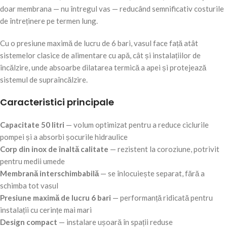
doar membrana — nu întregul vas — reducând semnificativ costurile
de întreținere pe termen lung.
Cu o presiune maximă de lucru de 6 bari, vasul face față atât
sistemelor clasice de alimentare cu apă, cât și instalațiilor de
încălzire, unde absoarbe dilatarea termică a apei și protejează
sistemul de supraîncălzire.
Caracteristici principale
Capacitate 50 litri
— volum optimizat pentru a reduce ciclurile
pompei și a absorbi șocurile hidraulice
Corp din inox de înaltă calitate
— rezistent la coroziune, potrivit
pentru medii umede
Membrană interschimbabilă
— se înlocuiește separat, fără a
schimba tot vasul
Presiune maximă de lucru 6 bari
— performanță ridicată pentru
instalații cu cerințe mai mari
Design compact
— instalare ușoară în spații reduse