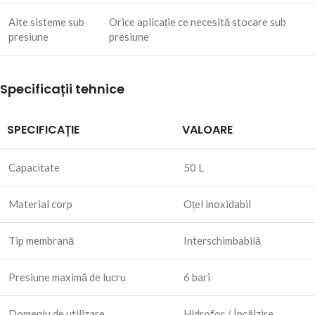
Alte sisteme sub
Orice aplicație ce necesită stocare sub
presiune
presiune
Specificații tehnice
SPECIFICAȚIE
VALOARE
Capacitate
50 L
Material corp
Oțel inoxidabil
Tip membrană
Interschimbabilă
Presiune maximă de lucru
6 bari
Domeniu de utilizare
Hidrofor / Încălzire