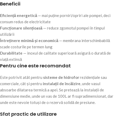
Beneficii
Eficiență energetică
— mai puține porniri/opriri ale pompei, deci
consum redus de electricitate
Funcționare silențioasă
— reduce zgomotul pompei în timpul
utilizării
Întreținere minimă și economică
— membrana interschimbabilă
scade costurile pe termen lung
Durabilitate
— inoxul de calitate superioară asigură o durată de
viață extinsă
Pentru cine este recomandat
Este potrivit atât pentru
sisteme de hidrofor
rezidențiale sau
comerciale, cât și pentru
instalații de încălzire
, unde vasul
absoarbe dilatarea termică a apei. Se pretează la instalații de
dimensiune medie, unde un vas de 100L ar fi supradimensionat, dar
unde este nevoie totuși de o rezervă solidă de presiune.
Sfat practic de utilizare