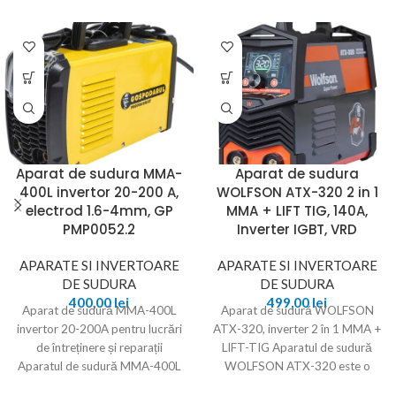
Aparat de sudura MMA-
Aparat de sudura
400L invertor 20-200 A,
WOLFSON ATX-320 2 in 1
electrod 1.6-4mm, GP
MMA + LIFT TIG, 140A,
PMP0052.2
Inverter IGBT, VRD
APARATE SI INVERTOARE
APARATE SI INVERTOARE
DE SUDURA
DE SUDURA
400,00
lei
499,00
lei
Aparat de sudură MMA-400L
Aparat de sudură WOLFSON
invertor 20-200A pentru lucrări
ATX-320, inverter 2 în 1 MMA +
de întreținere și reparații
LIFT-TIG Aparatul de sudură
Aparatul de sudură MMA-400L
WOLFSON ATX-320 este o
invertor 20-200A, Gospodarul
alegere