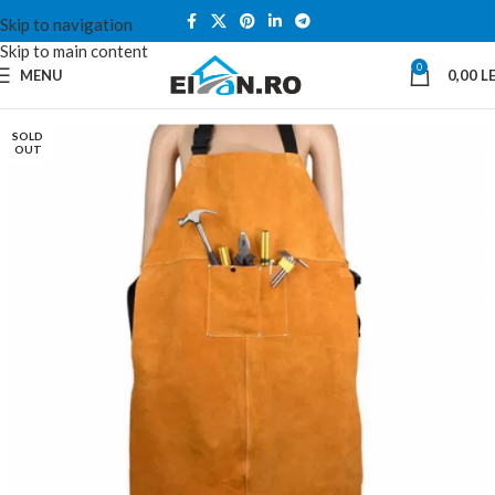
Skip to navigation
Skip to main content
0
MENU
0,00
LE
SOLD
OUT