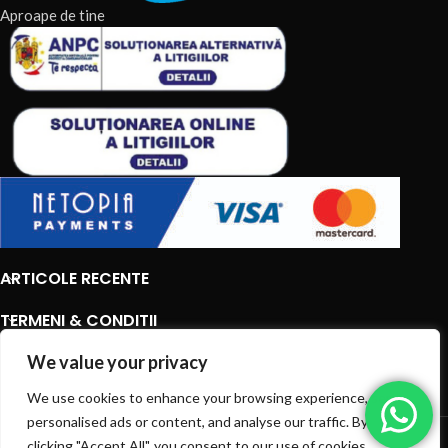
Aproape de tine
ARTICOLE RECENTE
TERMENI & CONDITII
We value your privacy
CATEGORII DE PRODUSE
We use cookies to enhance your browsing experience, serve
CATEGORII DE PRODUSE
personalised ads or content, and analyse our traffic. By
© 2026
EIAN.RO
|
Toate drepturile rezervate.
clicking "Accept All", you consent to our use of cookies.