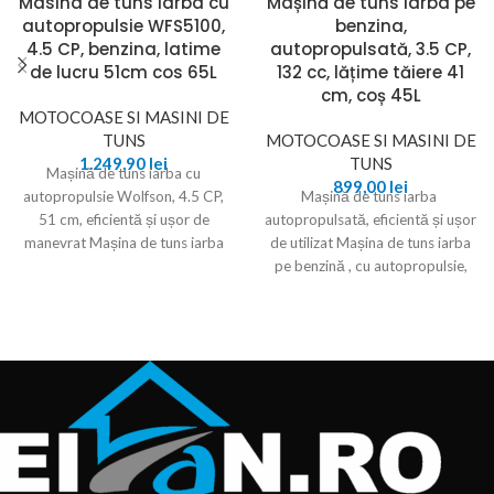
Masina de tuns iarba cu
Mașină de tuns iarba pe
autopropulsie WFS5100,
benzina,
4.5 CP, benzina, latime
autopropulsată, 3.5 CP,
de lucru 51cm cos 65L
132 cc, lățime tăiere 41
cm, coș 45L
MOTOCOASE SI MASINI DE
TUNS
MOTOCOASE SI MASINI DE
1.249,90
lei
TUNS
Mașină de tuns iarba cu
899,00
lei
autopropulsie Wolfson, 4.5 CP,
Mașină de tuns iarba
51 cm, eficientă și ușor de
autopropulsată, eficientă și ușor
manevrat Mașina de tuns iarba
de utilizat Mașina de tuns iarba
pe benzină , cu autopropulsie,
putere