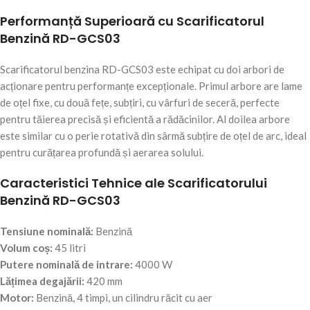
Performanță Superioară cu Scarificatorul
Benzină RD-GCS03
Scarificatorul benzina RD-GCS03 este echipat cu doi arbori de
acționare pentru performanțe excepționale. Primul arbore are lame
de oțel fixe, cu două fețe, subțiri, cu vârfuri de seceră, perfecte
pentru tăierea precisă și eficientă a rădăcinilor. Al doilea arbore
este similar cu o perie rotativă din sârmă subțire de oțel de arc, ideal
pentru curățarea profundă și aerarea solului.
Caracteristici Tehnice ale Scarificatorului
Benzină RD-GCS03
Tensiune nominală:
Benzină
Volum coș:
45 litri
Putere nominală de intrare:
4000 W
Lățimea degajării:
420 mm
Motor:
Benzină, 4 timpi, un cilindru răcit cu aer