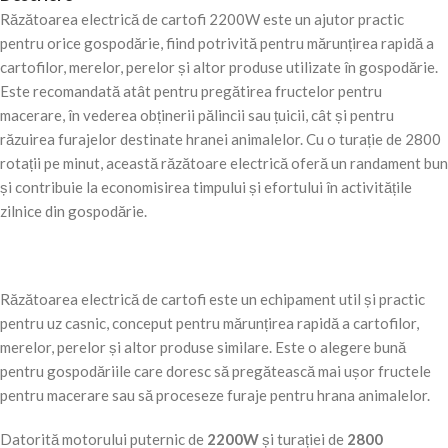
Răzătoarea electrică de cartofi 2200W este un ajutor practic
pentru orice gospodărie, fiind potrivită pentru mărunțirea rapidă a
cartofilor, merelor, perelor și altor produse utilizate în gospodărie.
Este recomandată atât pentru pregătirea fructelor pentru
macerare, în vederea obținerii pălincii sau țuicii, cât și pentru
răzuirea furajelor destinate hranei animalelor. Cu o turație de 2800
rotații pe minut, această răzătoare electrică oferă un randament bun
și contribuie la economisirea timpului și efortului în activitățile
zilnice din gospodărie.
Răzătoarea electrică de cartofi este un echipament util și practic
pentru uz casnic, conceput pentru mărunțirea rapidă a cartofilor,
merelor, perelor și altor produse similare. Este o alegere bună
pentru gospodăriile care doresc să pregătească mai ușor fructele
pentru macerare sau să proceseze furaje pentru hrana animalelor.
Datorită motorului puternic de
2200W
și turației de
2800