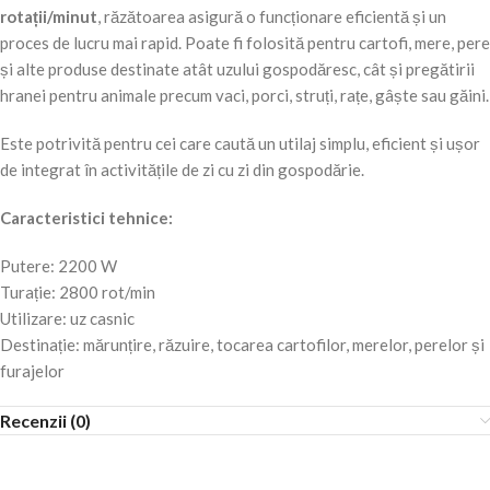
rotații/minut
, răzătoarea asigură o funcționare eficientă și un
proces de lucru mai rapid. Poate fi folosită pentru cartofi, mere, pere
și alte produse destinate atât uzului gospodăresc, cât și pregătirii
hranei pentru animale precum vaci, porci, struți, rațe, gâște sau găini.
Este potrivită pentru cei care caută un utilaj simplu, eficient și ușor
de integrat în activitățile de zi cu zi din gospodărie.
Caracteristici tehnice:
Putere: 2200 W
Turație: 2800 rot/min
Utilizare: uz casnic
Destinație: mărunțire, răzuire, tocarea cartofilor, merelor, perelor și
furajelor
Recenzii (0)