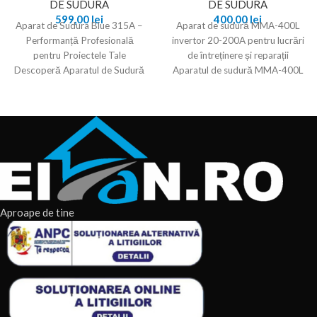
DE SUDURA
DE SUDURA
599,00
lei
400,00
lei
Aparat de Sudura Blue 315A –
Aparat de sudură MMA-400L
Performanță Profesională
invertor 20-200A pentru lucrări
pentru Proiectele Tale
de întreținere și reparații
Descoperă Aparatul de Sudură
Aparatul de sudură MMA-400L
Blue 315A. Aparatul de Sudură
invertor 20-200A, Gospodarul
Profesionist
Aproape de tine