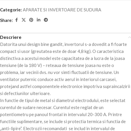
Categorie:
APARATE SI INVERTOARE DE SUDURA
Share:
Descriere
Datorita unui design bine gandit, invertorul s-a dovedit a fi foarte
compact si usor (greutatea este de doar 4,8 kg). O caracteristica
distinctiva a acestui model este capacitatea de a lucra de la joasa
tensiune (de la 180 V) – reteaua de tensiune joasa nu este o
problema, iar vecinii dvs. nu vor simti fluctuatii de tensiune. Un
ventilator puternic conduce activ aerul in interiorul carcasei,
protejand astfel componentele electronice impotriva supraincalzirii
si defectiunilor ulterioare.
In functie de tipul de metal si diametrul electrodului, este selectat
curentul de sudare necesar. Curentul este reglat de un
potentiometru pe panoul frontal in intervalul 20-300 A. Printre
functiile suplimentare, se include si protectia termica si functia de
„anti-lipire”. Electrozii recomandati se includ in intervalul de