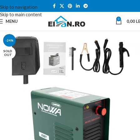
Skip to navigation
Skip to main content
0
MENU
0,00
LE
-24%
SOLD
OUT