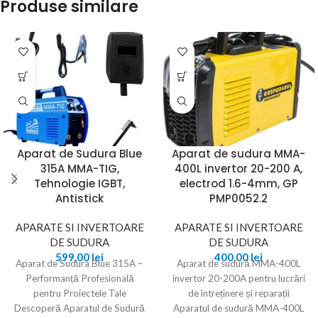
Produse similare
Aparat de Sudura Blue
Aparat de sudura MMA-
315A MMA-TIG,
400L invertor 20-200 A,
Tehnologie IGBT,
electrod 1.6-4mm, GP
Antistick
PMP0052.2
APARATE SI INVERTOARE
APARATE SI INVERTOARE
DE SUDURA
DE SUDURA
599,00
lei
400,00
lei
Aparat de Sudura Blue 315A –
Aparat de sudură MMA-400L
Performanță Profesională
invertor 20-200A pentru lucrări
pentru Proiectele Tale
de întreținere și reparații
Descoperă Aparatul de Sudură
Aparatul de sudură MMA-400L