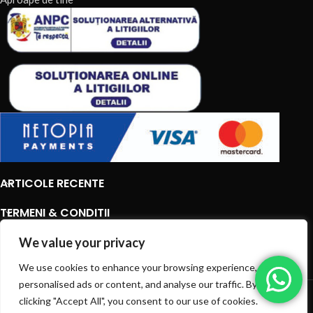
ARTICOLE RECENTE
TERMENI & CONDITII
CATEGORII DE PRODUSE
We value your privacy
We use cookies to enhance your browsing experience, serve
CATEGORII DE PRODUSE
personalised ads or content, and analyse our traffic. By
© 2026
EIAN.RO
|
Toate drepturile rezervate.
clicking "Accept All", you consent to our use of cookies.