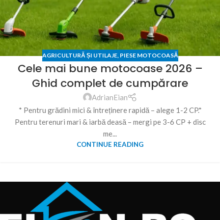
AGRICULTURĂ ȘI UTILAJE
,
PIESE MOTOCOASĂ
Cele mai bune motocoase 2026 –
Ghid complet de cumpărare
AdrianEian
* Pentru grădini mici & întreținere rapidă – alege 1-2 CP.*
Pentru terenuri mari & iarbă deasă – mergi pe 3-6 CP + disc
me...
CONTINUE READING