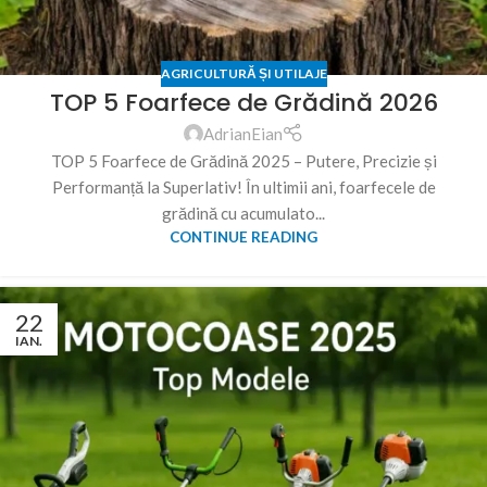
AGRICULTURĂ ȘI UTILAJE
TOP 5 Foarfece de Grădină 2026
AdrianEian
TOP 5 Foarfece de Grădină 2025 – Putere, Precizie și
Performanță la Superlativ! În ultimii ani, foarfecele de
grădină cu acumulato...
CONTINUE READING
22
IAN.