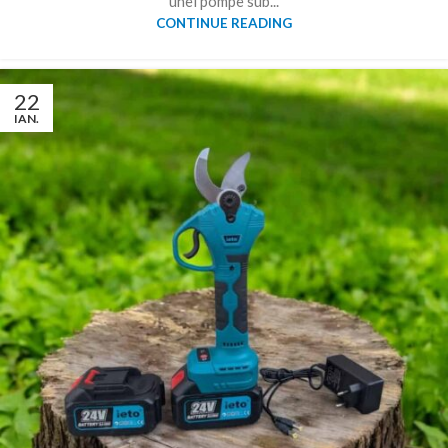
unei pompe sub...
CONTINUE READING
22
IAN.