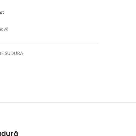
st
 now!
DE SUDURA
Sudură