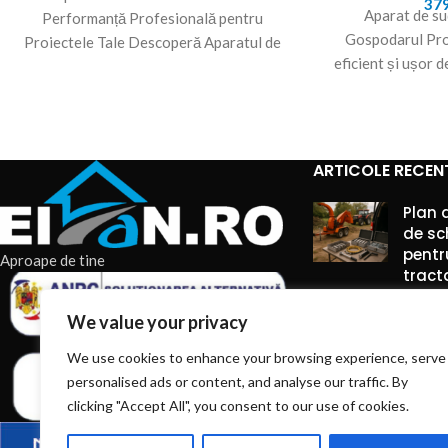
37
Aparat de su
Performanță Profesională pentru
Gospodarul Pro
Proiectele Tale Descoperă Aparatul de
eficient și ușor d
Sudură Blue 315A. Aparatul de Sudură
sudură cu inv
Prof
ARTICOLE RECEN
Plan 
de sc
pentr
Aproape de tine
tract
7 augu
We value your privacy
Comme
We use cookies to enhance your browsing experience, serve
personalised ads or content, and analyse our traffic. By
Truse
între
clicking "Accept All", you consent to our use of cookies.
pe ti
unelte