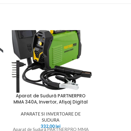
Aparat de Sudură PARTNERPRO
Aparat de s
MMA 340A, Invertor, Afișaj Digital
320 2 in 1 
Inve
APARATE SI INVERTOARE DE
SUDURA
APARATE 
332,00
lei
Aparat de Sudură PARTNERPRO MMA