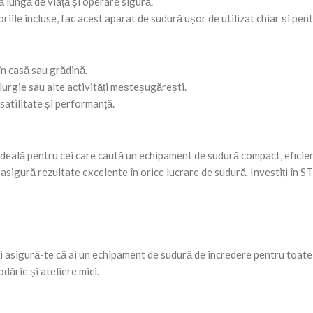
ă lungă de viață și operare sigură.
iile incluse, fac acest aparat de sudură ușor de utilizat chiar și pent
în casă sau grădină.
urgie sau alte activități meșteșugărești.
satilitate și performanță.
deală pentru cei care caută un echipament de sudură compact, eficient
 asigură rezultate excelente în orice lucrare de sudură. Investiți în
i asigură-te că ai un echipament de sudură de încredere pentru toate
ărie și ateliere mici.