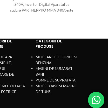
Aparat de su
340A, Invertor Digital Aparatul de
inverter 2
sudură PARTNERPRO MMA 340A este
Aparatul de
echipamentul potrivit atât pentru
320 
utilizări
RII DE
CATEGORII DE
SE
PRODUSE
DE APA
MOTOARE ELECTRICE SI
SIBILE
BENZINA
 SI
MASINI DE NUMARAT
OARE DE
BANI
POMPE DE SUPRAFATA
DE MOTOCOASA
MOTOCOASE SI MASINI
LECTRICE
DE TUNS