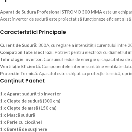
Aparat de Sudura Profesional STROMO 300 MMA
este un echipam
Acest invertor de sudură este proiectat să funcționeze eficient și să 
Caracteristici Principale
Curent de Sudură:
300A, cu reglare a intensității curentului între 2
Compatibilitate Electrozi:
Potrivit pentru electrozi cu diametrul î
Tehnologie Invertor:
Consumul redus de energie și capacitatea de a 
Ventilație Eficientă:
Componentele interne sunt bine ventilate datori
Protecție Termică:
Aparatul este echipat cu protecție termică, oprin
Conținut Pachet
1 x Aparat sudură tip invertor
1 x Clește de sudură (300 cm)
1 x Clește de masă (150 cm)
1 x Mască sudură
1 x Perie cu ciocănel
1 x Baretă de susținere