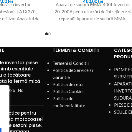
9,00
lei
400,00
lei
dură cu invertor
Aparat de sudură MMA-400L invertor
fesionist ATX270,
20-200A pentru lucrări de întreținere și
e utilizat Aparatul de
reparații Aparatul de sudură MMA-
ertor Gospodarul
400L invertor 20-200A, Gospodarul
esionist
Profesionist
TE
TERMENI & CONDITII
CATEGO
PRODU
de inventar piese
Termeni si Conditii
himb esențiale
POMPE 
Politica de Service si
u o tocătoare
SUBMER
Garantie
ată la fermă mică
APARATE
Politica de retur
st 2026
No
INVERT
Politica Cookies
nts
SUDURA
Politica de
PIESE 
confidentialitate
SCULE E
 practice pentru
ținerea motocoasei
mp de sezon: piese,
 și lubrifianți