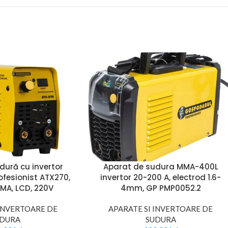
dură cu invertor
Aparat de sudura MMA-400L
fesionist ATX270,
invertor 20-200 A, electrod 1.6-
MA, LCD, 220V
4mm, GP PMP0052.2
 INVERTOARE DE
APARATE SI INVERTOARE DE
UDURA
SUDURA