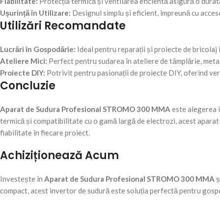
Fiabilitate:
Protecția termică și ventilarea eficientă asigură o durat
Ușurință în Utilizare:
Designul simplu și eficient, împreună cu accesor
Utilizări Recomandate
Lucrări în Gospodărie:
Ideal pentru reparații și proiecte de bricolaj 
Ateliere Mici:
Perfect pentru sudarea în ateliere de tâmplărie, metal
Proiecte DIY:
Potrivit pentru pasionații de proiecte DIY, oferind ver
Concluzie
Aparat de Sudura Profesional STROMO 300 MMA
este alegerea i
termică și compatibilitate cu o gamă largă de electrozi, acest aparat
fiabilitate în fiecare proiect.
Achiziționează Acum
Investește în
Aparat de Sudura Profesional STROMO 300 MMA
ș
compact, acest invertor de sudură este soluția perfectă pentru gospod