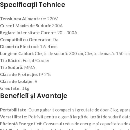
Specificații Tehnice
Tensiunea Alimentare:
220V
Curent Maxim de Sudură:
300A
Reglare Intensitate Curent:
20 – 300A
Compatibil cu Generator:
Da
Diametru Electrod:
1.6-4 mm
Lungime Cabluri:
Clește de sudură: 300 cm, Clește de masă: 150 cm
Tip Răcire:
Forțat/Cooler
Tip Sudură:
MMA
Clasa de Protecție:
IP 21s
Clasa de Izolație:
B
Greutate:
3 kg
Beneficii și Avantaje
Portabilitate:
Cu un gabarit compact și greutate de doar 3 kg, apara
Versatilitate:
Potrivit pentru o gamă largă de lucrări de sudură datorit
Eficiență Energetică:
Consumul redus de energie și capacitatea de a 