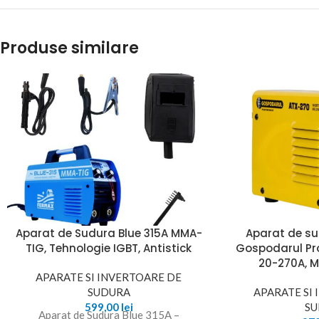
Produse similare
Aparat de Sudura Blue 315A MMA-
Aparat de su
TIG, Tehnologie IGBT, Antistick
Gospodarul Pro
20-270A, M
APARATE SI INVERTOARE DE
SUDURA
APARATE SI
599,00
lei
S
Aparat de Sudura Blue 315A –