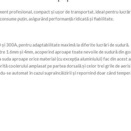
ent profesional, compact și ușor de transportat, ideal pentru lucrări
consume puțin, asigurând performanță ridicată și fiabilitate.
0 și 300A, pentru adaptabilitate maximă la diferite lucrări de sudură.
ntre 1.6mm și 4mm, acoperind aproape toate nevoile de sudură din gos
suda aproape orice material (cu excepția aluminiului) fac din acest 
tă coolerului amplasat pe partea dorsală și celor trei grile de aerisi
du-se automat în cazul supraîncălzirii și repornind doar când tempera