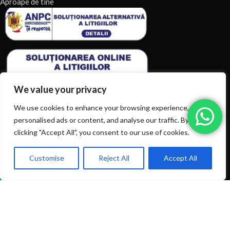
Aproape de tine
We value your privacy
We use cookies to enhance your browsing experience, serve
personalised ads or content, and analyse our traffic. By
clicking "Accept All", you consent to our use of cookies.
ARTICOLE RECENTE
TERMENI & CONDITII
Customise
Reject All
Accept All
0
Ai intrebări? Sună la: +40720366616
Shop
Filters
Wishlist
Cart
My account
CATEGORII DE PRODUSE
CATEGORII DE PRODUSE
© 2026
EIAN.RO
|
Toate drepturile rezervate.