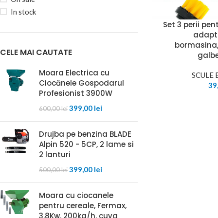
In stock
Set 3 perii pe
adapt
bormasina,
CELE MAI CAUTATE
galb
Moara Electrica cu
SCULE 
Ciocănele Gospodarul
39
Profesionist 3900W
399,00
lei
600,00
lei
Drujba pe benzina BLADE
Alpin 520 - 5CP, 2 lame si
2 lanturi
399,00
lei
500,00
lei
Moara cu ciocanele
pentru cereale, Fermax,
3.8Kw, 200kg/h, cuva