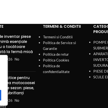
TE
TERMENI & CONDITII
CATEGO
PRODU
de inventar piese
Termeni si Conditii
himb esențiale
POMPE 
Politica de Service si
u o tocătoare
SUBMER
Garantie
ată la fermă mică
APARATE
Politica de retur
st 2026
No
INVERT
Politica Cookies
nts
SUDURA
Politica de
PIESE 
confidentialitate
SCULE E
 practice pentru
ținerea motocoasei
mp de sezon: piese,
 și lubrifianți
st 2026
No
nts