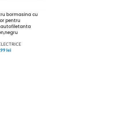
ntru bormasina cu
or pentru
autofiletanta
en,negru
ELECTRICE
,99
lei