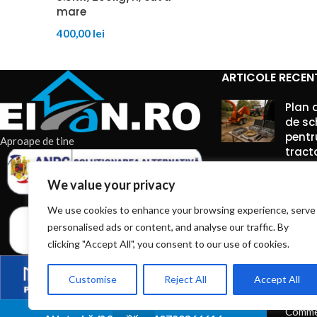
mare
400,00
lei
ARTICOLE RECEN
Plan 
de sc
pentr
Aproape de tine
tract
7 augu
We value your privacy
Comme
We use cookies to enhance your browsing experience, serve
personalised ads or content, and analyse our traffic. By
Truse
între
clicking "Accept All", you consent to our use of cookies.
pe ti
unelte
Customise
Reject All
Accept All
7 augu
Comme