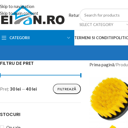
Skip to navigation
Skip to main content
Retur
SELECT CATEGORY
CATEGORII
TERMENI SI CONDITII
POLITIC
FILTRU DE PRET
Prima pagină
Produs
Preț:
30 lei
—
40 lei
FILTREAZĂ
STOCURI
On sale