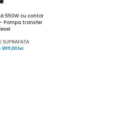
ă 550W cu contor
– Pompa transfer
iesel
E SUPRAFATA
899,00
lei
i