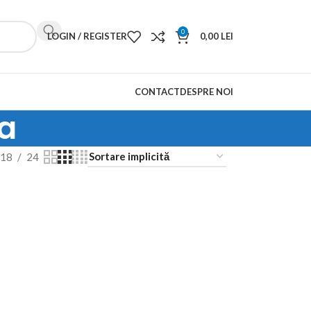
0
LOGIN / REGISTER
0,00
LEI
CONTACT
DESPRE NOI
a
18
24