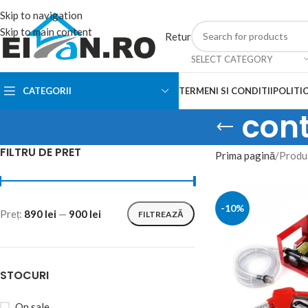
Skip to navigation
Skip to main content
Retur
SELECT CATEGORY
CATEGORII
TERMENI SI CONDITII
POLITIC
con
FILTRU DE PRET
Prima pagină
Produs
-10%
Preț:
890 lei
—
900 lei
FILTREAZĂ
STOCURI
On sale