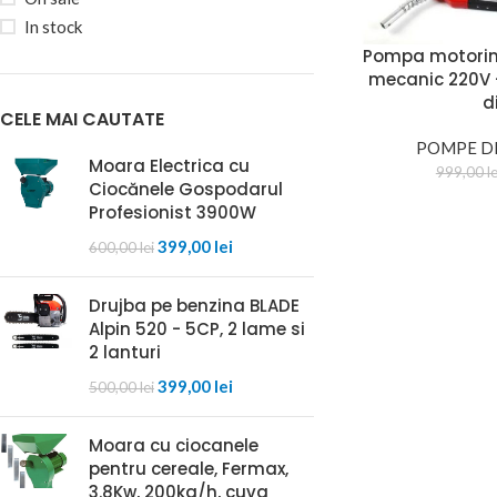
In stock
Pompa motorin
mecanic 220V 
d
CELE MAI CAUTATE
POMPE D
Moara Electrica cu
999,00
le
Ciocănele Gospodarul
Profesionist 3900W
399,00
lei
600,00
lei
Drujba pe benzina BLADE
Alpin 520 - 5CP, 2 lame si
2 lanturi
399,00
lei
500,00
lei
Moara cu ciocanele
pentru cereale, Fermax,
3.8Kw, 200kg/h, cuva