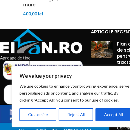
mare
400,00
lei
ARTICOLE RECEN
Plan 
de sc
pentr
Aproape de tine
tract
7 augu
We value your privacy
Comme
We use cookies to enhance your browsing experience, serve
personalised ads or content, and analyse our traffic. By
Truse
între
clicking "Accept All", you consent to our use of cookies.
pe ti
unelte
Customise
Reject All
Accept All
7 augu
Comme