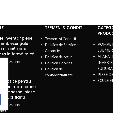
TE
TERMENI & CONDITII
CATEGO
PRODU
de inventar piese
Termeni si Conditii
himb esențiale
POMPE 
Politica de Service si
u o tocătoare
SUBMER
Garantie
ată la fermă mică
APARATE
Politica de retur
st 2026
No
INVERT
Politica Cookies
nts
SUDURA
Politica de
PIESE 
confidentialitate
SCULE E
 practice pentru
ținerea motocoasei
mp de sezon: piese,
 și lubrifianți
st 2026
No
nts