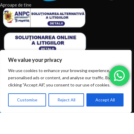
Aproape de tine
We value your privacy
We use cookies to enhance your browsing experience, serve
personalised ads or content, and analyse our traffic. By
ARTICOLE RECENTE
clicking "Accept All", you consent to our use of cookies.
TERMENI & CONDITII
Customise
Reject All
Accept All
0
Ai intrebări? Sună la: +40720366616
CATEGORII DE PRODUSE
Shop
Filters
Wishlist
Cart
My account
CATEGORII DE PRODUSE
© 2026
EIAN.RO
|
Toate drepturile rezervate.