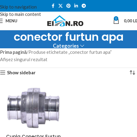
Skip to navigation
Skip to main content
0
MENU
0,00
LE
conector furtun apa
Categories
Prima pagină
Produse etichetate „conector furtun apa”
Afișez singurul rezultat
Show sidebar
Cupla Conector Furtun