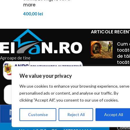
mare
400,00
lei
ARTICOLE RECEN
Cum 
tocăt
de tă
Aproape de tine
tocăto
6 augu
We value your privacy
Comme
We use cookies to enhance your browsing experience, serve
personalised ads or content, and analyse our traffic. By
Piese 
montaj
clicking "Accept All", you consent to our use of cookies.
manip
silozu
Customise
Reject All
Accept All
6 augu
Comme