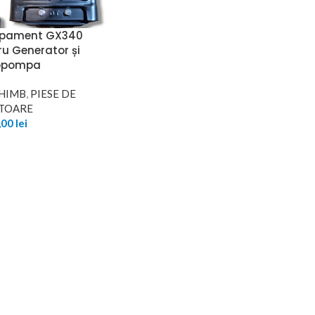
apament GX340
u Generator și
opompa
CHIMB
,
PIESE DE
TOARE
,00
lei