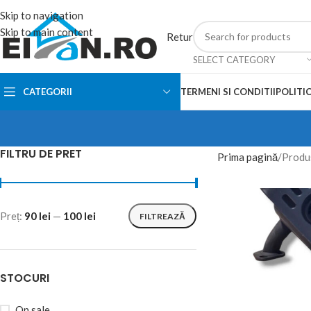
Skip to navigation
Skip to main content
Retur
SELECT CATEGORY
CATEGORII
TERMENI SI CONDITII
POLITIC
FILTRU DE PRET
Prima pagină
Produs
Preț:
90 lei
—
100 lei
FILTREAZĂ
STOCURI
On sale