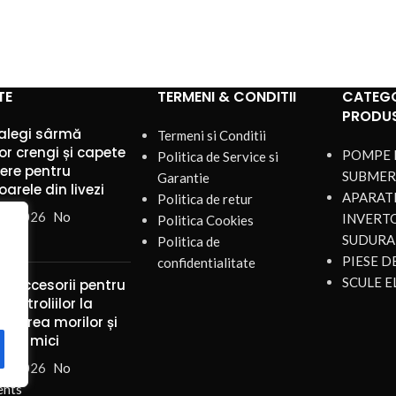
TE
TERMENI & CONDITII
CATEGO
PRODU
alegi sârmă
Termeni si Conditii
or crengi și capete
POMPE 
Politica de Service si
iere pentru
SUBMER
Garantie
arele din livezi
APARATE
Politica de retur
st 2026
No
INVERT
Politica Cookies
nts
SUDURA
Politica de
PIESE 
confidentialitate
SCULE E
și accesorii pentru
ul troliilor la
ularea morilor și
rilor mici
st 2026
No
nts