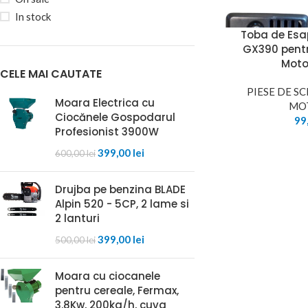
In stock
Toba de Es
GX390 pentr
Mot
CELE MAI CAUTATE
PIESE DE S
Moara Electrica cu
MO
Ciocănele Gospodarul
99
Profesionist 3900W
399,00
lei
600,00
lei
Drujba pe benzina BLADE
Alpin 520 - 5CP, 2 lame si
2 lanturi
399,00
lei
500,00
lei
Moara cu ciocanele
pentru cereale, Fermax,
3.8Kw, 200kg/h, cuva