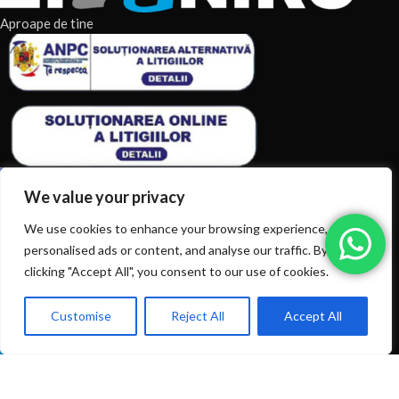
Aproape de tine
We value your privacy
We use cookies to enhance your browsing experience, serve
personalised ads or content, and analyse our traffic. By
ARTICOLE RECENTE
clicking "Accept All", you consent to our use of cookies.
TERMENI & CONDITII
Customise
Reject All
Accept All
0
CATEGORII DE PRODUSE
Ai intrebări? Sună la: +40720366616
Shop
Filters
Wishlist
Cart
My account
CATEGORII DE PRODUSE
© 2026
EIAN.RO
|
Toate drepturile rezervate.