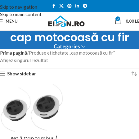
Skip to navigation
Skip to main content
0
MENU
0,00
LE
cap motocoasă cu fir
Categories
Prima pagină
Produse etichetate „cap motocoasă cu fir”
Afișez singurul rezultat
Show sidebar
Set 2 Cap tambur /