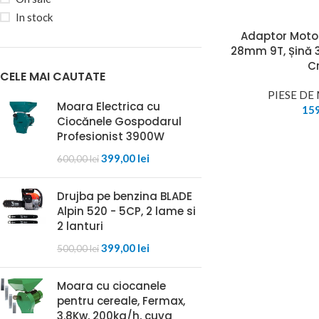
In stock
Adaptor Moto
28mm 9T, Șină 
C
CELE MAI CAUTATE
PIESE D
Moara Electrica cu
15
Ciocănele Gospodarul
Profesionist 3900W
399,00
lei
600,00
lei
Drujba pe benzina BLADE
Alpin 520 - 5CP, 2 lame si
2 lanturi
399,00
lei
500,00
lei
Moara cu ciocanele
pentru cereale, Fermax,
3.8Kw, 200kg/h, cuva