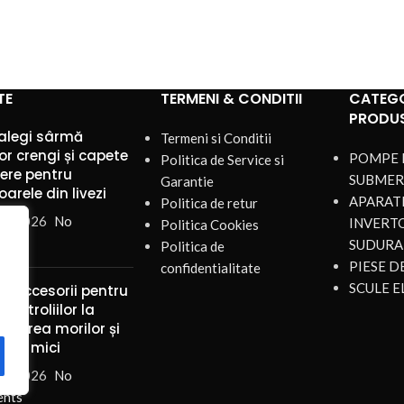
TE
TERMENI & CONDITII
CATEGO
PRODU
alegi sârmă
Termeni si Conditii
or crengi și capete
POMPE 
Politica de Service si
iere pentru
SUBMER
Garantie
arele din livezi
APARATE
Politica de retur
st 2026
No
INVERT
Politica Cookies
nts
SUDURA
Politica de
PIESE 
confidentialitate
SCULE E
și accesorii pentru
ul troliilor la
ularea morilor și
rilor mici
st 2026
No
nts