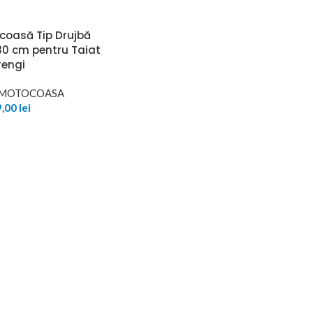
coasă Tip Drujbă
30 cm pentru Taiat
rengi
E MOTOCOASA
9,00
lei