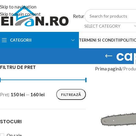
Skip to navigation
Skip to main content
Retur
SELECT CATEGORY
CATEGORII
TERMENI SI CONDITII
POLITIC
ca
FILTRU DE PRET
Prima pagină
Produs
Preț:
150 lei
—
160 lei
FILTREAZĂ
STOCURI
On sale