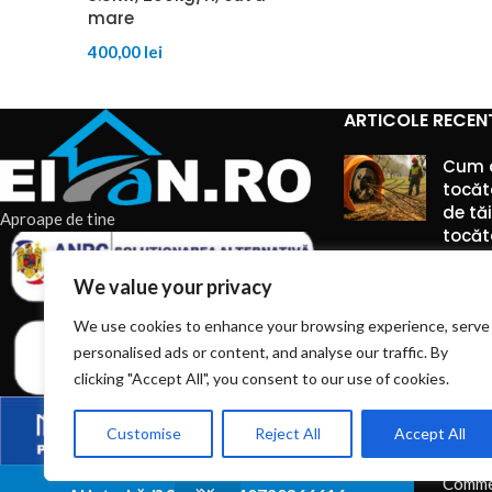
mare
400,00
lei
ARTICOLE RECEN
Cum 
tocăt
de tă
Aproape de tine
tocăto
6 augu
We value your privacy
Comme
We use cookies to enhance your browsing experience, serve
personalised ads or content, and analyse our traffic. By
Piese 
montaj
clicking "Accept All", you consent to our use of cookies.
manip
silozu
Customise
Reject All
Accept All
6 augu
Comme