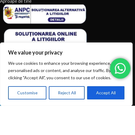
Aproape de tine
We value your privacy
We use cookies to enhance your browsing experience, serve
personalised ads or content, and analyse our traffic. By
clicking "Accept All", you consent to our use of cookies.
ARTICOLE RECENTE
TERMENI & CONDITII
Customise
Reject All
Accept All
0
Ai intrebări? Sună la: +40720366616
Shop
Filters
Wishlist
Cart
My account
CATEGORII DE PRODUSE
CATEGORII DE PRODUSE
© 2026
EIAN.RO
|
Toate drepturile rezervate.