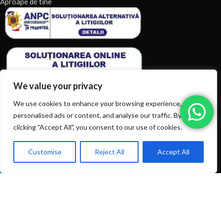
Aproape de tine
We value your privacy
We use cookies to enhance your browsing experience, serve
personalised ads or content, and analyse our traffic. By
clicking "Accept All", you consent to our use of cookies.
ARTICOLE RECENTE
TERMENI & CONDITII
Customise
Reject All
Accept All
0
Ai intrebări? Sună la: +40720366616
Shop
Filters
Wishlist
Cart
My account
CATEGORII DE PRODUSE
CATEGORII DE PRODUSE
© 2026
EIAN.RO
|
Toate drepturile rezervate.