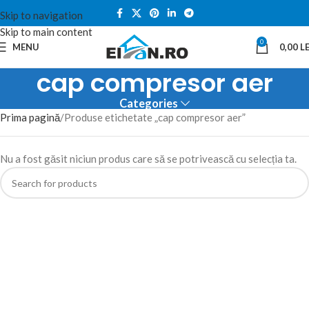
Skip to navigation
Skip to main content
0
MENU
0,00
LE
cap compresor aer
Categories
Prima pagină
Produse etichetate „cap compresor aer”
Nu a fost găsit niciun produs care să se potrivească cu selecția ta.