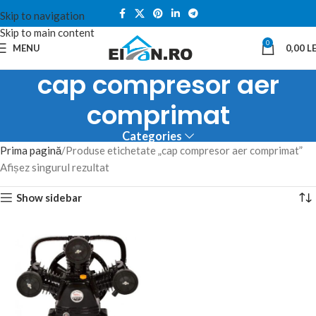
Skip to navigation
Skip to main content
0
MENU
0,00
LE
cap compresor aer
comprimat
Categories
Prima pagină
Produse etichetate „cap compresor aer comprimat”
Afișez singurul rezultat
Show sidebar