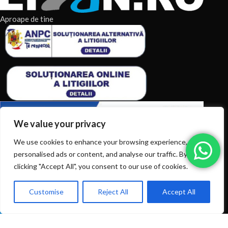
Aproape de tine
We value your privacy
We use cookies to enhance your browsing experience, serve
ARTICOLE RECENTE
personalised ads or content, and analyse our traffic. By
clicking "Accept All", you consent to our use of cookies.
TERMENI & CONDITII
Customise
Reject All
Accept All
0
CATEGORII DE PRODUSE
Ai intrebări? Sună la: +40720366616
Shop
Filters
Wishlist
Cart
My account
CATEGORII DE PRODUSE