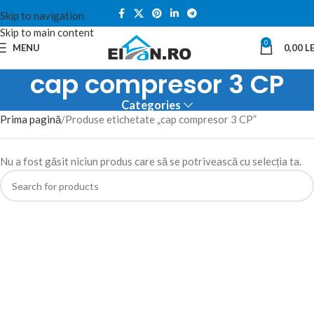
Skip to navigation
Skip to main content
0
MENU
0,00
LE
cap compresor 3 CP
Categories
Prima pagină
Produse etichetate „cap compresor 3 CP”
Nu a fost găsit niciun produs care să se potrivească cu selecția ta.