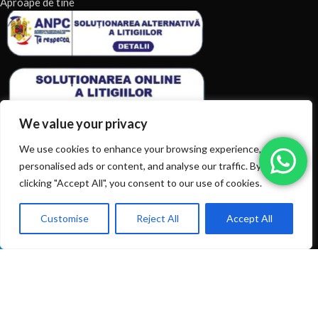
Aproape de tine
We value your privacy
We use cookies to enhance your browsing experience, serve
personalised ads or content, and analyse our traffic. By
clicking "Accept All", you consent to our use of cookies.
ARTICOLE RECENTE
TERMENI & CONDITII
Customise
Reject All
Accept All
0
Ai intrebări? Sună la: +40720366616
Shop
Filters
Wishlist
Cart
My account
CATEGORII DE PRODUSE
CATEGORII DE PRODUSE
© 2026
EIAN.RO
|
Toate drepturile rezervate.