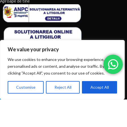
Aproape de tine
We value your privacy
We use cookies to enhance your browsing experience, serve
personalised ads or content, and analyse our traffic. By
clicking "Accept All", you consent to our use of cookies.
ARTICOLE RECENTE
TERMENI & CONDITII
Customise
Reject All
Accept All
0
Ai intrebări? Sună la: +40720366616
Shop
Filters
Wishlist
Cart
My account
CATEGORII DE PRODUSE
CATEGORII DE PRODUSE
© 2026
EIAN.RO
|
Toate drepturile rezervate.