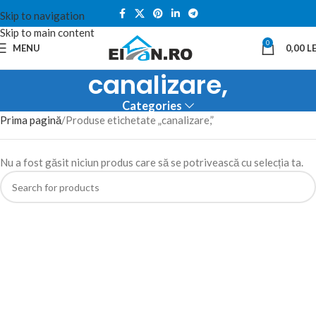
Skip to navigation
Skip to main content
0
MENU
0,00
LE
canalizare,
Categories
Prima pagină
Produse etichetate „canalizare,”
Nu a fost găsit niciun produs care să se potrivească cu selecția ta.