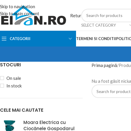
Skip to navigation
Skip to main content
Retur
SELECT CATEGORY
CATEGORII
TERMENI SI CONDITII
POLITIC
STOCURI
Prima pagină
Produs
On sale
Nu a fost găsit niciu
In stock
CELE MAI CAUTATE
Moara Electrica cu
Ciocănele Gospodarul