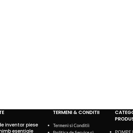
TE
TERMENI & CONDITII
CATEGO
PRODU
de inventar piese
Termeni si Conditii
himb esențiale
POMPE 
Politica de Service si