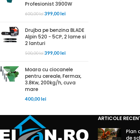
Profesionist 3900W
399,00
lei
600,00
lei
Drujba pe benzina BLADE
Alpin 520 - 5CP, 2 lame si
2 lanturi
399,00
lei
500,00
lei
Moara cu ciocanele
pentru cereale, Fermax,
3.8Kw, 200kg/h, cuva
mare
400,00
lei
ARTICOLE RECEN
Plan 
de sc