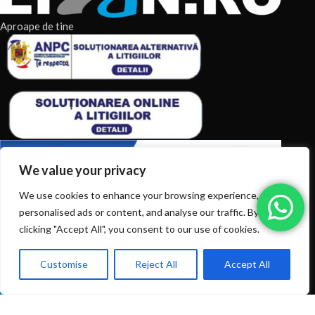
Aproape de tine
We value your privacy
We use cookies to enhance your browsing experience, serve
ARTICOLE RECENTE
personalised ads or content, and analyse our traffic. By
clicking "Accept All", you consent to our use of cookies.
TERMENI & CONDITII
Customise
Reject All
Accept All
0
CATEGORII DE PRODUSE
Ai intrebări? Sună la: +40720366616
Shop
Filters
Wishlist
Cart
My account
CATEGORII DE PRODUSE