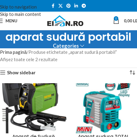
Skip to navigation
Skip to main content
0
MENU
0,00
LE
aparat sudură portabil
Categories
Prima pagină
Produse etichetate „aparat sudură portabil”
Afișez toate cele 2 rezultate
Show sidebar
Aparat de Sudură
Aparat sudura TOTAL