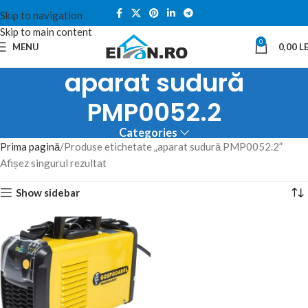
Skip to navigation
Skip to main content
0
MENU
0,00
LE
aparat sudură
PMP0052.2
Categories
Prima pagină
Produse etichetate „aparat sudură PMP0052.2”
Afișez singurul rezultat
Show sidebar