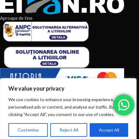
Aproape de tine
We value your privacy
ARTICOLE RECENTE
We use cookies to enhance your browsing experience, serve
personalised ads or content, and analyse our traffic. By
TERMENI & CONDITII
clicking "Accept All", you consent to our use of cookies.
CATEGORII DE PRODUSE
Customise
Reject All
Accept All
0
Ai intrebări? Sună la: +40720366616
CATEGORII DE PRODUSE
Shop
Filters
Wishlist
Cart
My account