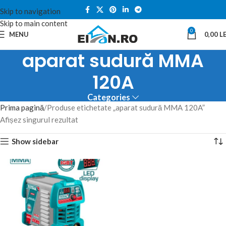
Skip to navigation
Skip to main content
0
MENU
0,00
LE
aparat sudură MMA
120A
Categories
Prima pagină
Produse etichetate „aparat sudură MMA 120A”
Afișez singurul rezultat
Show sidebar