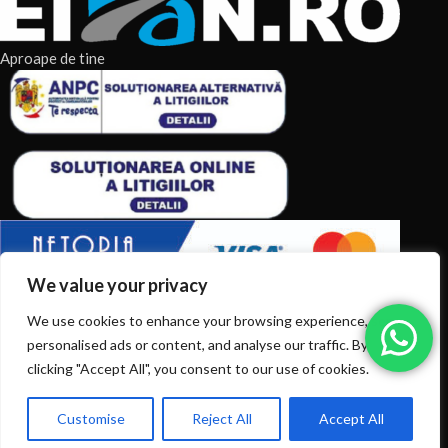
Aproape de tine
We value your privacy
ARTICOLE RECENTE
We use cookies to enhance your browsing experience, serve
personalised ads or content, and analyse our traffic. By
TERMENI & CONDITII
clicking "Accept All", you consent to our use of cookies.
CATEGORII DE PRODUSE
Customise
Reject All
Accept All
0
Ai intrebări? Sună la: +40720366616
CATEGORII DE PRODUSE
Shop
Filters
Wishlist
Cart
My account