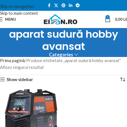
Skip to navigation
Skip to main content
0
MENU
0,00
LE
aparat sudură hobby
avansat
Categories
Prima pagină
Produse etichetate „aparat sudură hobby avansat”
Afișez singurul rezultat
Show sidebar