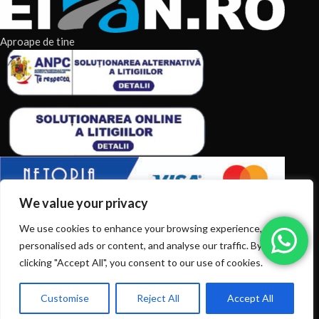
Aproape de tine
We value your privacy
ARTICOLE RECENTE
We use cookies to enhance your browsing experience, serve
personalised ads or content, and analyse our traffic. By
TERMENI & CONDITII
clicking "Accept All", you consent to our use of cookies.
CATEGORII DE PRODUSE
Customise
Reject All
Accept All
0
Ai intrebări? Sună la: +40720366616
CATEGORII DE PRODUSE
Shop
Filters
Wishlist
Cart
My account