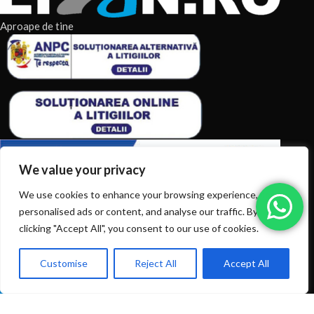
Aproape de tine
We value your privacy
We use cookies to enhance your browsing experience, serve
ARTICOLE RECENTE
personalised ads or content, and analyse our traffic. By
clicking "Accept All", you consent to our use of cookies.
TERMENI & CONDITII
Customise
Reject All
Accept All
0
CATEGORII DE PRODUSE
Ai intrebări? Sună la: +40720366616
Shop
Filters
Wishlist
Cart
My account
CATEGORII DE PRODUSE