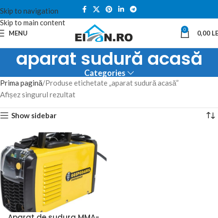
Skip to navigation
Skip to main content
0
MENU
0,00
LE
aparat sudură acasă
Categories
Prima pagină
Produse etichetate „aparat sudură acasă”
Afișez singurul rezultat
Show sidebar
Aparat de sudura MMA-