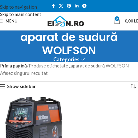
Skip to navigation
Skip to main content
0
MENU
0,00
LE
aparat de sudură
WOLFSON
Categories
Prima pagină
Produse etichetate „aparat de sudură WOLFSON”
Afișez singurul rezultat
Show sidebar