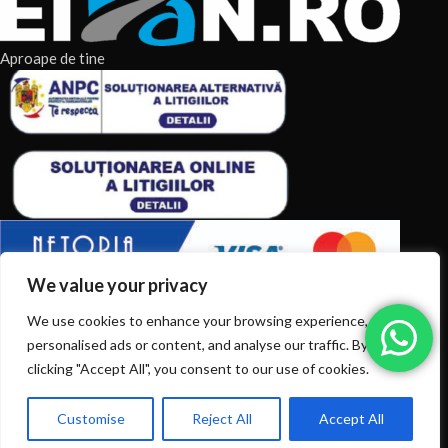
Aproape de tine
We value your privacy
ARTICOLE RECENTE
We use cookies to enhance your browsing experience, serve
personalised ads or content, and analyse our traffic. By
TERMENI & CONDITII
clicking "Accept All", you consent to our use of cookies.
CATEGORII DE PRODUSE
Customise
Reject All
Accept All
0
Ai intrebări? Sună la: +40720366616
CATEGORII DE PRODUSE
Shop
Filters
Wishlist
Cart
My account