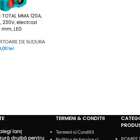
 TOTAL MMA 120A,
, 230V, electrozi
2 mm, LED
ERTOARE DE SUDURA
0,00
lei
TE
TERMENI & CONDITII
CATEGO
PRODU
legi lanț
Termeni si Conditii
zură drujbă pentru
POMPE 
Politica de Service si