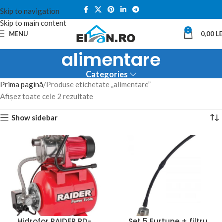
Skip to navigation
Skip to main content
0
MENU
0,00
LE
alimentare
Categories
Prima pagină
Produse etichetate „alimentare”
Afișez toate cele 2 rezultate
Show sidebar
Hidrofor RAIDER RD-
Set 5 Furtune + filtru