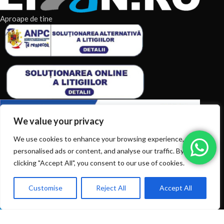
Aproape de tine
We value your privacy
We use cookies to enhance your browsing experience, serve
ARTICOLE RECENTE
personalised ads or content, and analyse our traffic. By
clicking "Accept All", you consent to our use of cookies.
TERMENI & CONDITII
Customise
Reject All
Accept All
0
CATEGORII DE PRODUSE
Ai intrebări? Sună la: +40720366616
Shop
Filters
Wishlist
Cart
My account
CATEGORII DE PRODUSE