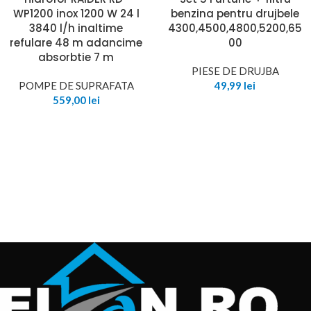
WP1200 inox 1200 W 24 l
benzina pentru drujbele
3840 l/h inaltime
4300,4500,4800,5200,65
refulare 48 m adancime
00
absorbtie 7 m
PIESE DE DRUJBA
POMPE DE SUPRAFATA
49,99
lei
559,00
lei