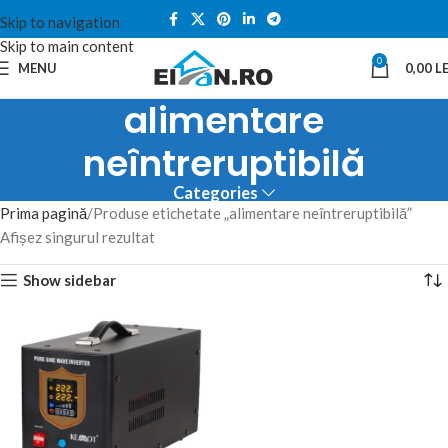
Skip to navigation
Skip to main content
0
MENU
0,00
LE
alimentare
neîntreruptibilă
Categories
Prima pagină
Produse etichetate „alimentare neîntreruptibilă”
Afișez singurul rezultat
Show sidebar