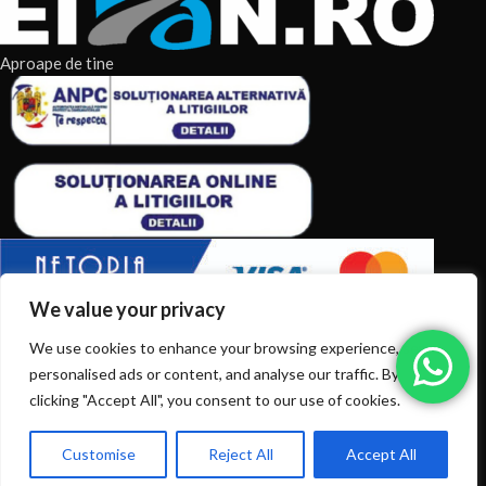
Aproape de tine
We value your privacy
ARTICOLE RECENTE
We use cookies to enhance your browsing experience, serve
personalised ads or content, and analyse our traffic. By
TERMENI & CONDITII
clicking "Accept All", you consent to our use of cookies.
CATEGORII DE PRODUSE
Customise
Reject All
Accept All
0
Ai intrebări? Sună la: +40720366616
CATEGORII DE PRODUSE
Shop
Filters
Wishlist
Cart
My account