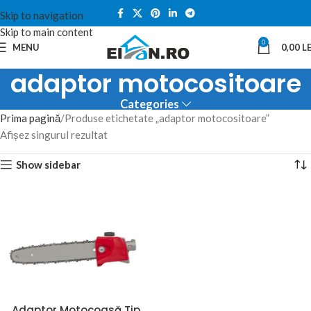
Skip to navigation
Skip to main content
0
MENU
0,00
LE
adaptor motocositoare
Categories
Prima pagină
Produse etichetate „adaptor motocositoare”
Afișez singurul rezultat
Show sidebar
Adaptor Motocoasă Tip