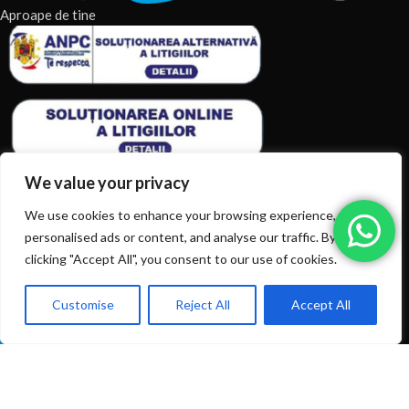
Aproape de tine
We value your privacy
We use cookies to enhance your browsing experience, serve
personalised ads or content, and analyse our traffic. By
ARTICOLE RECENTE
clicking "Accept All", you consent to our use of cookies.
TERMENI & CONDITII
Customise
Reject All
Accept All
0
Ai intrebări? Sună la: +40720366616
CATEGORII DE PRODUSE
Shop
Filters
Wishlist
Cart
My account
CATEGORII DE PRODUSE
© 2026
EIAN.RO
|
Toate drepturile rezervate.