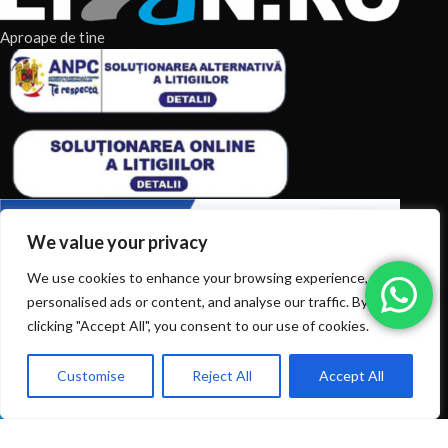
Aproape de tine
We value your privacy
We use cookies to enhance your browsing experience, serve
ARTICOLE RECENTE
personalised ads or content, and analyse our traffic. By
clicking "Accept All", you consent to our use of cookies.
TERMENI & CONDITII
Customise
Reject All
Accept All
0
CATEGORII DE PRODUSE
Ai intrebări? Sună la: +40720366616
Shop
Filters
Wishlist
Cart
My account
CATEGORII DE PRODUSE