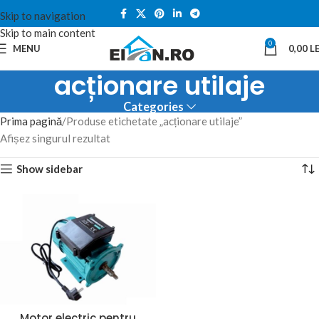
Skip to navigation
Skip to main content
0
MENU
0,00
LE
acționare utilaje
Categories
Prima pagină
Produse etichetate „acționare utilaje”
Afișez singurul rezultat
Show sidebar
Motor electric pentru