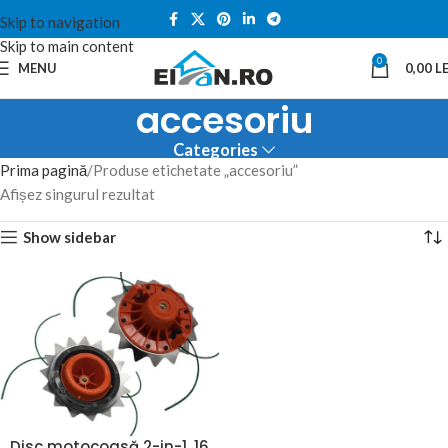
Skip to navigation
Skip to main content
0
MENU
0,00
LE
accesoriu
Categories
Prima pagină
Produse etichetate „accesoriu”
Afișez singurul rezultat
Show sidebar
Disc motocoasă 2-in-1, 16