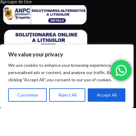
Aproape de tine
We value your privacy
We use cookies to enhance your browsing experience, serve
personalised ads or content, and analyse our traffic. By
clicking "Accept All", you consent to our use of cookies.
ARTICOLE RECENTE
TERMENI & CONDITII
Customise
Reject All
Accept All
0
Ai intrebări? Sună la: +40720366616
Shop
Filters
Wishlist
Cart
My account
CATEGORII DE PRODUSE
CATEGORII DE PRODUSE
© 2026
EIAN.RO
|
Toate drepturile rezervate.