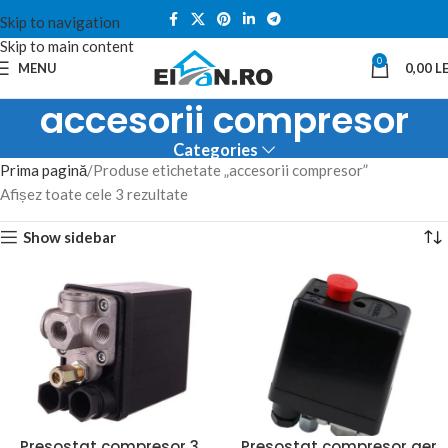
Skip to navigation
Skip to main content
0
MENU
0,00
LE
accesorii compresor
Categories
Prima pagină
Produse etichetate „accesorii compresor”
Afișez toate cele 3 rezultate
Show sidebar
Presostat compresor 3
Presostat compresor aer