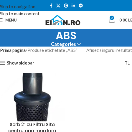
Skip to navigation
Skip to main content
0
MENU
0,00
LE
ABS
Categories
Prima pagină
Produse etichetate „ABS”
Afișez singurul rezultat
Show sidebar
Sorb 2″ cu Filtru Sită
pentru apa murdara