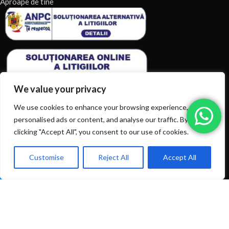
Aproape de tine
We value your privacy
We use cookies to enhance your browsing experience, serve
personalised ads or content, and analyse our traffic. By
clicking "Accept All", you consent to our use of cookies.
ARTICOLE RECENTE
TERMENI & CONDITII
Customise
Reject All
Accept All
0
Ai intrebări? Sună la: +40720366616
Shop
Filters
Wishlist
Cart
My account
CATEGORII DE PRODUSE
CATEGORII DE PRODUSE
© 2026
EIAN.RO
|
Toate drepturile rezervate.