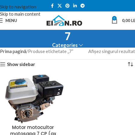
Skip to navigation
Skip to main content
0
MENU
0,00
LE
7
Categories
Prima pagină
Produse etichetate „7”
Afișez singurul rezultat
Show sidebar
Motor motocultor
motosapa 7 CP (ax