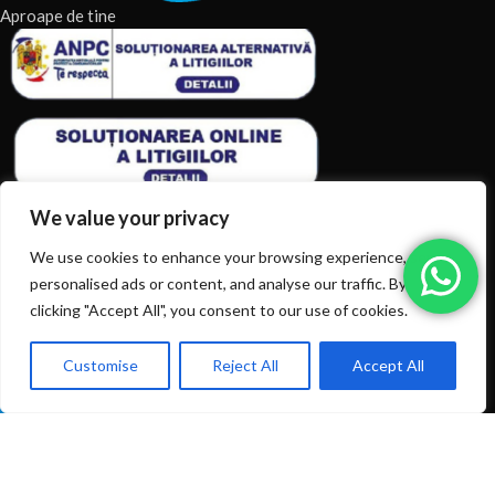
Aproape de tine
We value your privacy
We use cookies to enhance your browsing experience, serve
personalised ads or content, and analyse our traffic. By
ARTICOLE RECENTE
clicking "Accept All", you consent to our use of cookies.
TERMENI & CONDITII
Customise
Reject All
Accept All
0
Ai intrebări? Sună la: +40720366616
CATEGORII DE PRODUSE
Shop
Filters
Wishlist
Cart
My account
CATEGORII DE PRODUSE
© 2026
EIAN.RO
|
Toate drepturile rezervate.