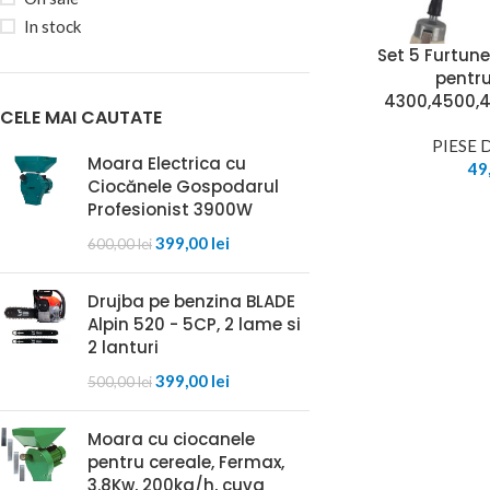
In stock
Set 5 Furtune
pentru
4300,4500,
CELE MAI CAUTATE
PIESE 
Moara Electrica cu
49
Ciocănele Gospodarul
Profesionist 3900W
399,00
lei
600,00
lei
Drujba pe benzina BLADE
Alpin 520 - 5CP, 2 lame si
2 lanturi
399,00
lei
500,00
lei
Moara cu ciocanele
pentru cereale, Fermax,
3.8Kw, 200kg/h, cuva