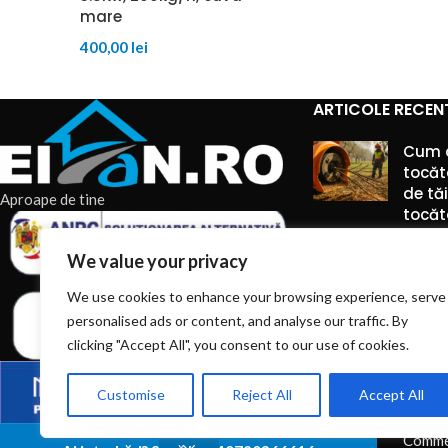
mare
400,00
lei
ARTICOLE RECEN
Cum 
tocăt
de tă
Aproape de tine
tocăto
6 augu
We value your privacy
Comme
We use cookies to enhance your browsing experience, serve
personalised ads or content, and analyse our traffic. By
Piese 
montaj
clicking "Accept All", you consent to our use of cookies.
manip
silozu
Customise
Reject All
Accept All
6 augu
Comme