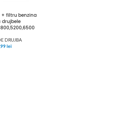
 + filtru benzina
 drujbele
4800,5200,6500
DE DRUJBA
,99
lei