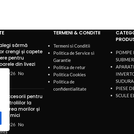
TE
TERMENI & CONDITII
CATEGO
PRODU
alegi sârmă
Termeni si Conditii
or crengi și capete
POMPE 
Politica de Service si
iere pentru
SUBMER
Garantie
arele din livezi
APARATE
Politica de retur
st 2026
No
INVERT
Politica Cookies
nts
SUDURA
Politica de
PIESE 
confidentialitate
SCULE E
și accesorii pentru
ul troliilor la
ularea morilor și
rilor mici
st 2026
No
nts