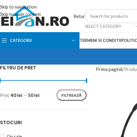
Skip to navigation
Skip to main content
Retur
SELECT CATEGORY
CATEGORII
TERMENI SI CONDITII
POLITIC
FILTRU DE PRET
Prima pagină
Produs
Preț:
40 lei
—
50 lei
FILTREAZĂ
STOCURI
On sale