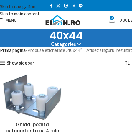
Skip to navigation
Skip to main content
0
MENU
0,00
LE
40x44
Categories
Prima pagină
Produse etichetate „40x44”
Afișez singurul rezultat
Show sidebar
Ghidaj poarta
autoportanta cu 4 role