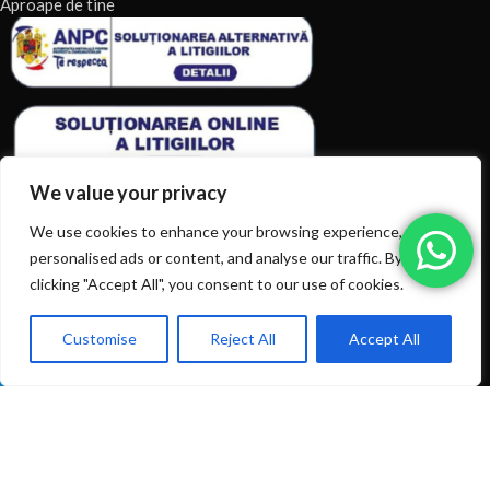
Aproape de tine
We value your privacy
We use cookies to enhance your browsing experience, serve
personalised ads or content, and analyse our traffic. By
clicking "Accept All", you consent to our use of cookies.
ARTICOLE RECENTE
TERMENI & CONDITII
Customise
Reject All
Accept All
0
Ai intrebări? Sună la: +40720366616
Shop
Filters
Wishlist
Cart
My account
CATEGORII DE PRODUSE
CATEGORII DE PRODUSE
© 2026
EIAN.RO
|
Toate drepturile rezervate.