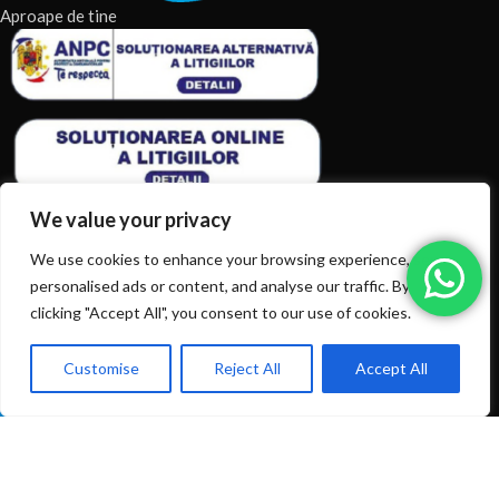
Aproape de tine
We value your privacy
We use cookies to enhance your browsing experience, serve
personalised ads or content, and analyse our traffic. By
ARTICOLE RECENTE
clicking "Accept All", you consent to our use of cookies.
TERMENI & CONDITII
Customise
Reject All
Accept All
0
Ai intrebări? Sună la: +40720366616
CATEGORII DE PRODUSE
Shop
Filters
Wishlist
Cart
My account
CATEGORII DE PRODUSE
© 2026
EIAN.RO
|
Toate drepturile rezervate.