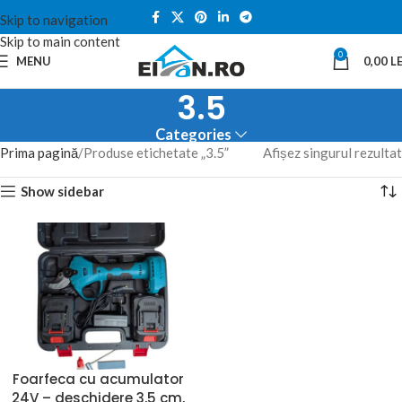
Skip to navigation
Skip to main content
0
MENU
0,00
LE
3.5
Categories
Prima pagină
Produse etichetate „3.5”
Afișez singurul rezultat
Show sidebar
Foarfeca cu acumulator
24V – deschidere 3,5 cm,