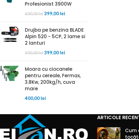
Profesionist 3900W
399,00
lei
600,00
lei
Drujba pe benzina BLADE
Alpin 520 - 5CP, 2 lame si
2 lanturi
399,00
lei
500,00
lei
Moara cu ciocanele
pentru cereale, Fermax,
3.8Kw, 200kg/h, cuva
mare
400,00
lei
ARTICOLE RECEN
Cum 
tocăt