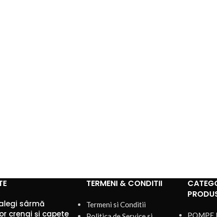
TE
TERMENI & CONDITII
CATEGO
PRODU
alegi sârmă
Termeni si Conditii
or crengi și capete
POMPE 
Politica de Service si