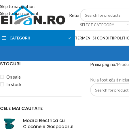
Skip to navigation
Skip to main content
Retur
SELECT CATEGORY
CATEGORII
TERMENI SI CONDITII
POLITIC
STOCURI
Prima pagină
Produs
On sale
Nu a fost găsit niciu
In stock
CELE MAI CAUTATE
Moara Electrica cu
Ciocănele Gospodarul