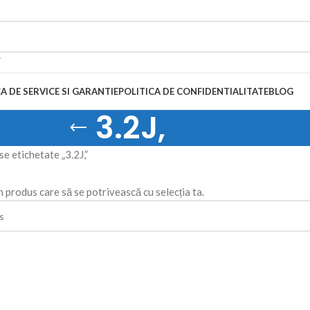
A DE SERVICE SI GARANTIE
POLITICA DE CONFIDENTIALITATE
BLOG
3.2J,
e etichetate „3.2J,”
n produs care să se potrivească cu selecția ta.